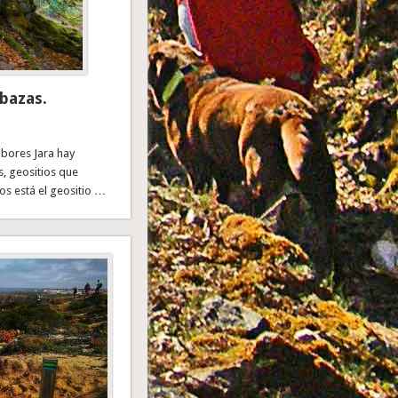
bazas.
Ibores Jara hay
s, geositios que
os está el geositio …