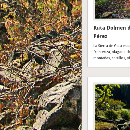
Ruta Dolmen d
Pérez
La Sierra de Gata es 
fronteriza, plagada d
montañas, castillos, p