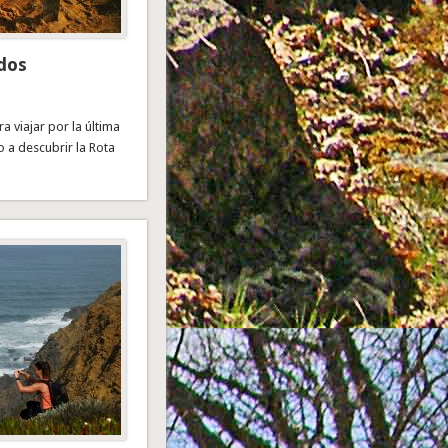
 dos
 viajar por la última
o a descubrir la Rota