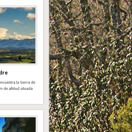
dre
encuentra la Sierra de
m de altitud situada