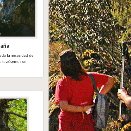
taña
ado la necesidad de
si tuviésemos un