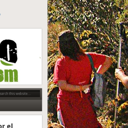
o
or el