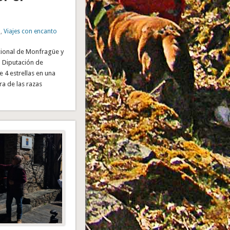
a
,
Viajes con encanto
acional de Monfragüe y
a Diputación de
e 4 estrellas en una
a de las razas