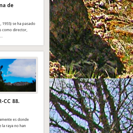
lma de
, 1955) se ha pasado
s como director,
 …
R-CC 88.
osamente es donde
 la raya no han