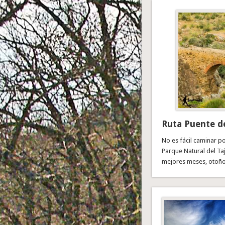
Ruta Puente de
No es fácil caminar po
Parque Natural del Ta
mejores meses, otoño