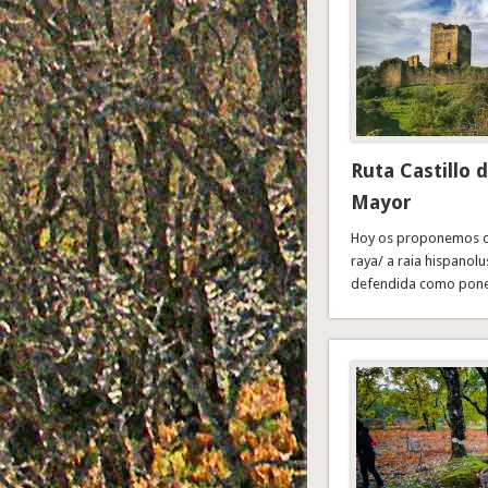
Ruta Castillo d
Mayor
Hoy os proponemos cam
raya/ a raia hispanolu
defendida como pone