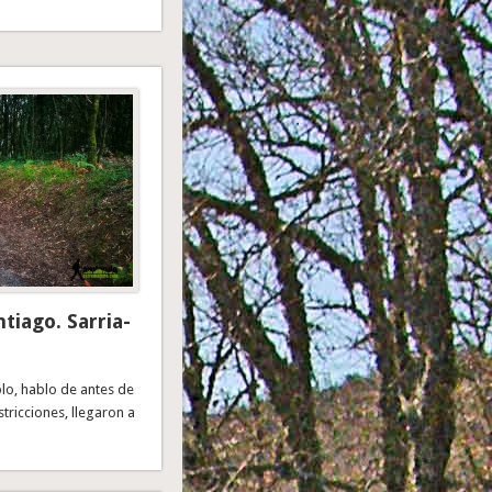
tiago. Sarria-
lo, hablo de antes de
tricciones, llegaron a