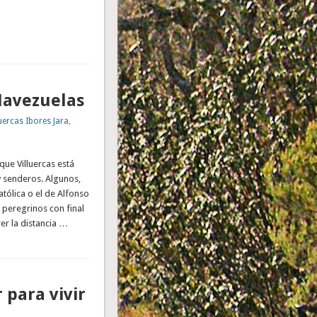
Navezuelas
uercas Ibores Jara
,
e Villuercas está
 senderos. Algunos,
tólica o el de Alfonso
peregrinos con final
er la distancia …
 para vivir