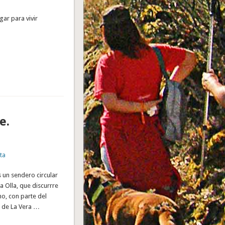
ugar para vivir
e.
ta
 un sendero circular
a Olla, que discurrre
mo, con parte del
a de La Vera …