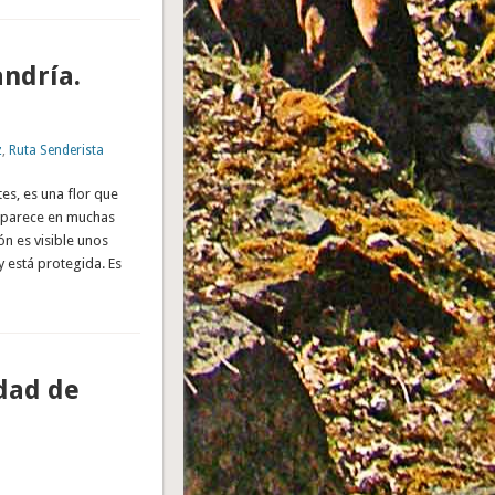
andría.
z
,
Ruta Senderista
es, es una flor que
 aparece en muchas
n es visible unos
y está protegida. Es
udad de