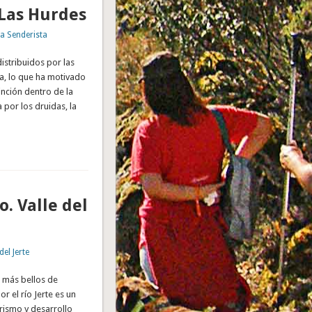
 Las Hurdes
a Senderista
stribuidos por las
ra, lo que ha motivado
nción dentro de la
 por los druidas, la
. Valle del
del Jerte
s más bellos de
r el río Jerte es un
urismo y desarrollo