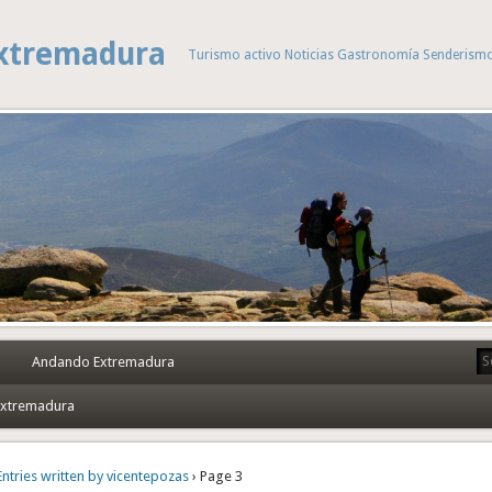
xtremadura
Turismo activo Noticias Gastronomía Senderism
Andando Extremadura
 Extremadura
Entries written by vicentepozas
› Page 3