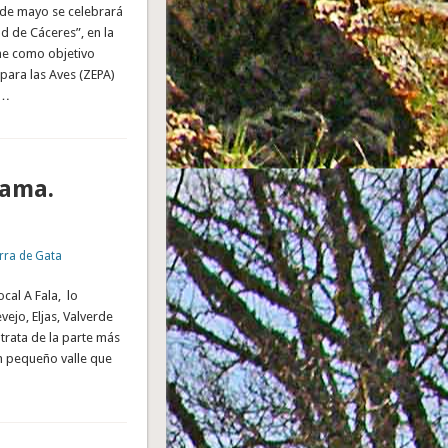
 de mayo se celebrará
ad de Cáceres”, en la
ne como objetivo
para las Aves (ZEPA)
 …
lama.
rra de Gata
ocal A Fala, lo
ejo, Eljas, Valverde
 trata de la parte más
un pequeño valle que