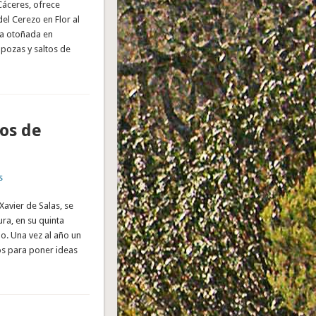
 Cáceres, ofrece
del Cerezo en Flor al
la otoñada en
pozas y saltos de
os de
s
vier de Salas, se
ra, en su quinta
lo. Una vez al año un
s para poner ideas