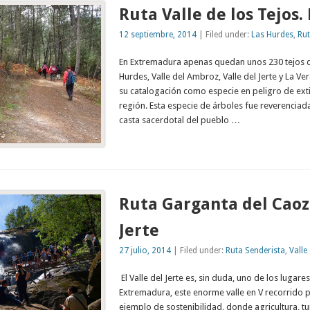
Ruta Valle de los Tejos.
12 septiembre, 2014
| Filed under:
Las Hurdes
,
Rut
En Extremadura apenas quedan unos 230 tejos di
Hurdes, Valle del Ambroz, Valle del Jerte y La Ve
su catalogación como especie en peligro de exti
región. Esta especie de árboles fue reverenciada
casta sacerdotal del pueblo …
Ruta Garganta del Caozo
Jerte
27 julio, 2014
| Filed under:
Ruta Senderista
,
Valle 
El Valle del Jerte es, sin duda, uno de los lugare
Extremadura, este enorme valle en V recorrido po
ejemplo de sostenibilidad, donde agricultura, t