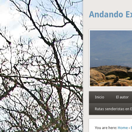
Andando E
Inicio
El autor
Rutas senderistas en
You are here:
Home
›