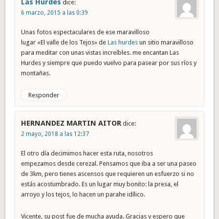
Las Hurdes
dice:
6 marzo, 2015 a las 0:39
Unas fotos espectaculares de ese maravilloso
lugar «El valle de los Tejos» de
Las hurdes
un sitio maravilloso
para meditar con unas vistas increíbles. me encantan Las
Hurdes y siempre que puedo vuelvo para pasear por sus ríos y
montañas.
Responder
HERNANDEZ MARTIN AITOR
dice:
2 mayo, 2018 a las 12:37
El otro día decimimos hacer esta ruta, nosotros
empezamos desde cerezal. Pensamos que iba a ser una paseo
de 3km, pero tienes ascensos que requieren un esfuerzo si no
estás acostumbrado. Es un lugar muy bonito: la presa, el
arroyo y los tejos, lo hacen un parahe idílico.
Vicente, su post fue de mucha ayuda. Gracias y espero que