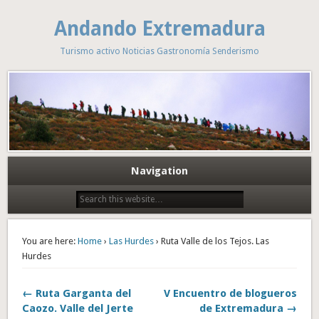
Andando Extremadura
Turismo activo Noticias Gastronomía Senderismo
Navigation
You are here:
Home
›
Las Hurdes
› Ruta Valle de los Tejos. Las
Hurdes
← Ruta Garganta del
V Encuentro de blogueros
Caozo. Valle del Jerte
de Extremadura →