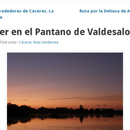
lrededores de Cáceres. La
Ruta por la Dehesa de A
ca
r en el Pantano de Valdesalo
Filed under:
Cáceres
,
Ruta Senderista