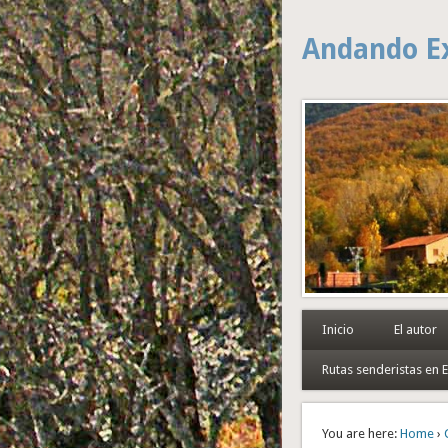
Andando E
Inicio
El autor
Rutas senderistas en
You are here:
Home
›