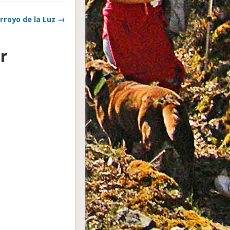
rroyo de la Luz →
r