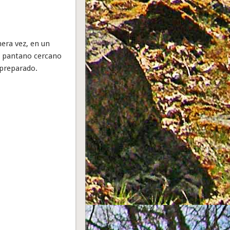
era vez, en un
te pantano cercano
 preparado.