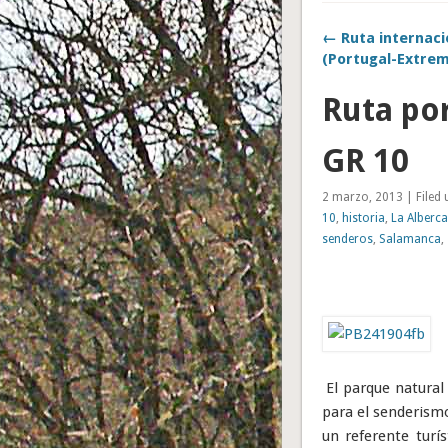
← Ruta internaci
(Portugal-Extre
Ruta por
GR 10
2 marzo, 2013 | Filed 
10
,
historia
,
La Alberca
senderos
,
Salamanca
,
El parque natural 
para el senderismo
un referente turí