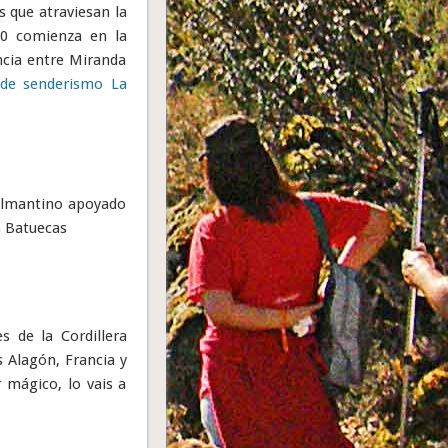
s que atraviesan la
10 comienza en la
ncia entre Miranda
 de senderismo La
almantino apoyado
s Batuecas
s de la Cordillera
s Alagón, Francia y
 mágico, lo vais a