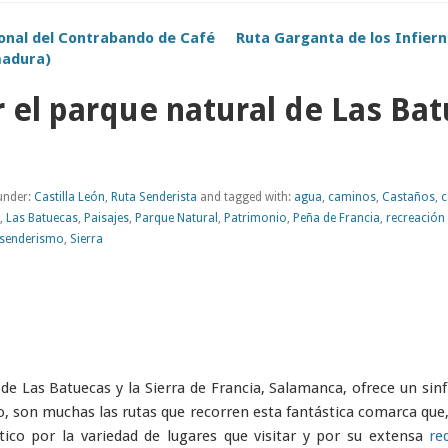
onal del Contrabando de Café
Ruta Garganta de los Infierno
madura)
 el parque natural de Las Ba
under:
Castilla León
,
Ruta Senderista
and tagged with:
agua
,
caminos
,
Castaños
,
c
,
Las Batuecas
,
Paisajes
,
Parque Natural
,
Patrimonio
,
Peña de Francia
,
recreación 
senderismo
,
Sierra
de Las Batuecas y la Sierra de Francia, Salamanca, ofrece un sinf
, son muchas las rutas que recorren esta fantástica comarca que,
stico por la variedad de lugares que visitar y por su extensa
re