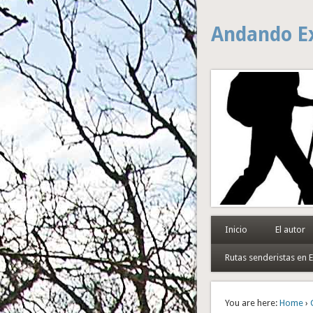
Andando E
Inicio
El autor
Rutas senderistas en
You are here:
Home
›