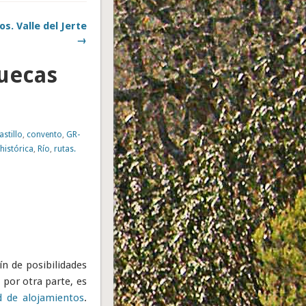
s. Valle del Jerte
→
tuecas
astillo
,
convento
,
GR-
histórica
,
Río
,
rutas.
ín de posibilidades
 por otra parte, es
d de alojamientos
.