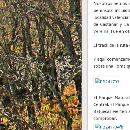
Nosotros hemos rec
península inclui
localidad valenci
de Castañar y La
Vereína
. Fue en ot
El track de la rut
Y aquí comenzamo
sobre una loma que
El Parque Natural
Central. El Parque
Batuecas vierten 
comprobar.