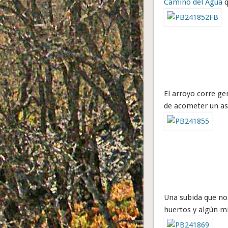
Camino del Agua
q
El arroyo corre g
de acometer un as
Una subida que no
huertos y algún mi