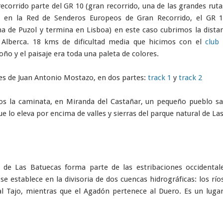
orrido parte del GR 10 (gran recorrido, una de las grandes ruta
do en la Red de Senderos Europeos de Gran Recorrido, el GR 
ana de Puzol y termina en Lisboa) en este caso cubrimos la dista
 Alberca. 18 kms de dificultad media que hicimos con el
club
oño y el paisaje era toda una paleta de colores.
a es de Juan Antonio Mostazo, en dos partes:
track 1
y
track 2
s la caminata, en Miranda del Castañar, un pequeño pueblo s
 lo eleva por encima de valles y sierras del parque natural de La
 de Las Batuecas forma parte de las estribaciones occidentale
 se establece en la divisoria de dos cuencas hidrográficas: los río
al Tajo, mientras que el Agadón pertenece al Duero. Es un lugar