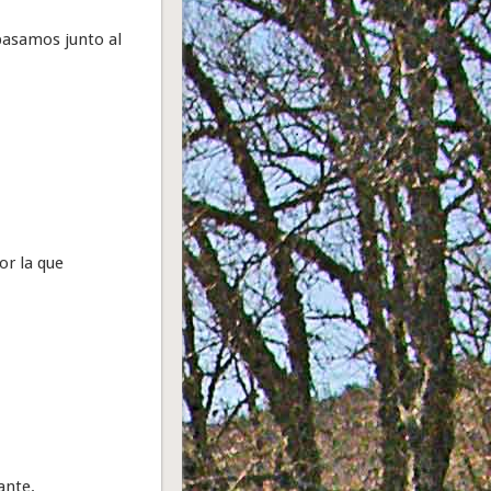
pasamos junto al
or la que
ante.