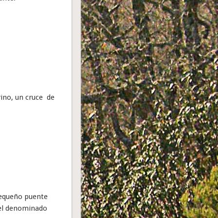
rino, un cruce de
pequeño puente
 el denominado