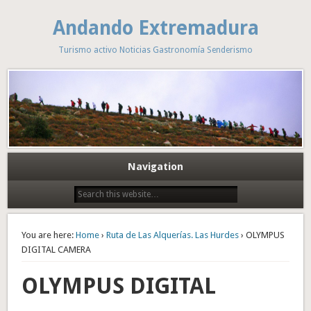
Andando Extremadura
Turismo activo Noticias Gastronomía Senderismo
Navigation
You are here:
Home
›
Ruta de Las Alquerías. Las Hurdes
› OLYMPUS
DIGITAL CAMERA
OLYMPUS DIGITAL