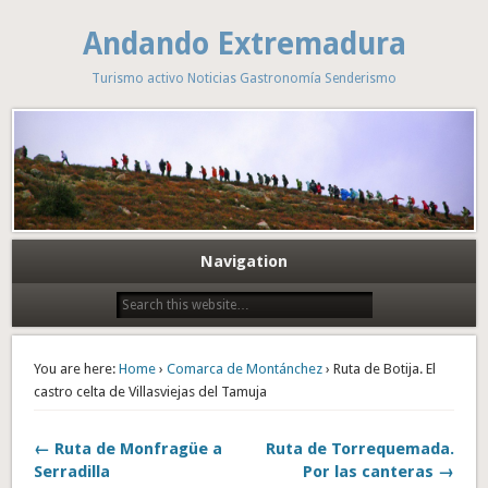
Andando Extremadura
Turismo activo Noticias Gastronomía Senderismo
Navigation
You are here:
Home
›
Comarca de Montánchez
› Ruta de Botija. El
castro celta de Villasviejas del Tamuja
← Ruta de Monfragüe a
Ruta de Torrequemada.
Serradilla
Por las canteras →