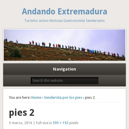
Andando Extremadura
Turismo activo Noticias Gastronomía Senderismo
Navigation
You are here:
Home
›
Senderista por los pies
› pies 2
pies 2
5 marzo, 2016 | Full size is
595 × 192
pixels