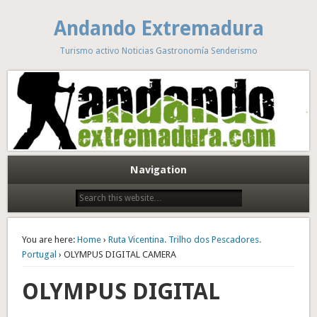
Andando Extremadura
Turismo activo Noticias Gastronomía Senderismo
Navigation
You are here:
Home
›
Ruta Vicentina. Trilho dos Pescadores.
Portugal
› OLYMPUS DIGITAL CAMERA
OLYMPUS DIGITAL