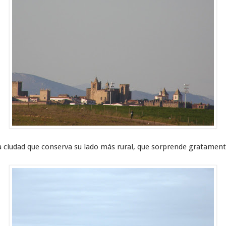
na ciudad que conserva su lado más rural, que sorprende gratament