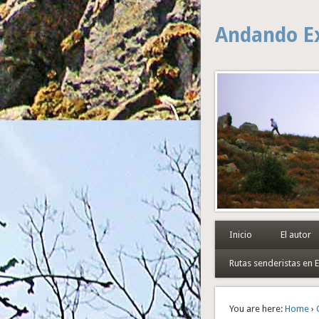
Andando E
Inicio
El autor
Rutas senderistas en
You are here:
Home
›