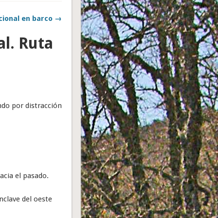
cional en barco →
l. Ruta
ndo por distracción
acia el pasado.
nclave del oeste