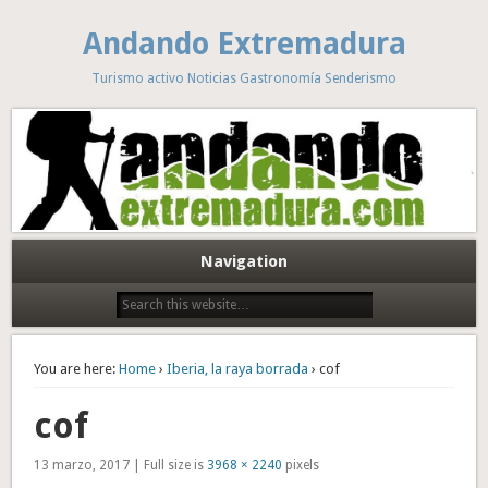
Andando Extremadura
Turismo activo Noticias Gastronomía Senderismo
Navigation
You are here:
Home
›
Iberia, la raya borrada
› cof
cof
13 marzo, 2017 | Full size is
3968 × 2240
pixels