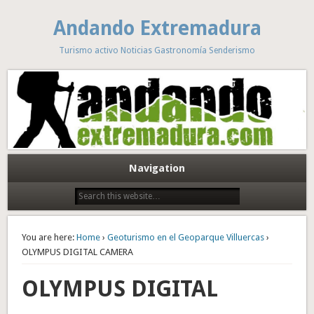
Andando Extremadura
Turismo activo Noticias Gastronomía Senderismo
Navigation
You are here:
Home
›
Geoturismo en el Geoparque Villuercas
›
OLYMPUS DIGITAL CAMERA
OLYMPUS DIGITAL