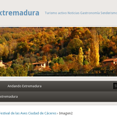
xtremadura
Turismo activo Noticias Gastronomía Senderism
Andando Extremadura
 Extremadura
Festival de las Aves Ciudad de Cáceres
› Imagen2