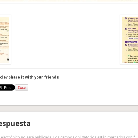
icle? Share it with your friends!
espuesta
 electrónico no será publicada.
Los campos obligatorios están marcados con
*