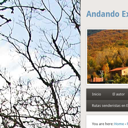
Andando E
Inicio
El autor
Rutas senderistas en
You are here:
Home
›