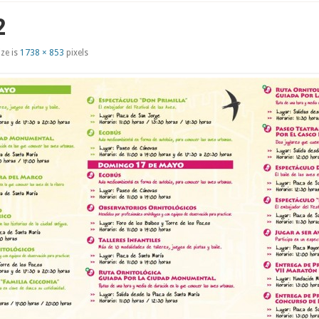
2
ze is
1738 × 853
pixels