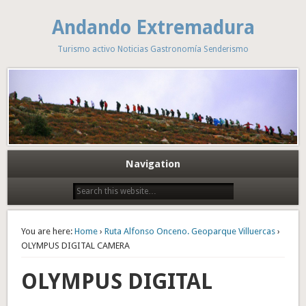
Andando Extremadura
Turismo activo Noticias Gastronomía Senderismo
Navigation
You are here:
Home
›
Ruta Alfonso Onceno. Geoparque Villuercas
›
OLYMPUS DIGITAL CAMERA
OLYMPUS DIGITAL