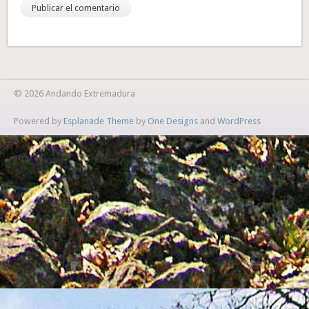
© 2026 Andando Extremadura
Powered by
Esplanade Theme
by
One Designs
and
WordPress