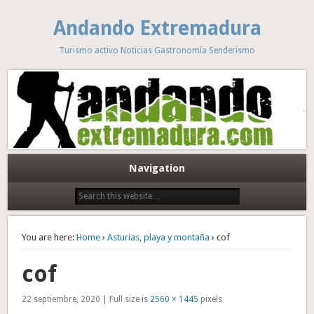
Andando Extremadura
Turismo activo Noticias Gastronomía Senderismo
Navigation
You are here:
Home
›
Asturias, playa y montaña
› cof
cof
22 septiembre, 2020 | Full size is
2560 × 1445
pixels