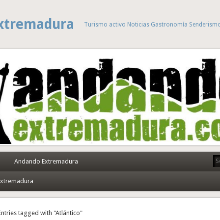
xtremadura
Turismo activo Noticias Gastronomía Senderism
Andando Extremadura
 Extremadura
Entries tagged with "Atlántico"