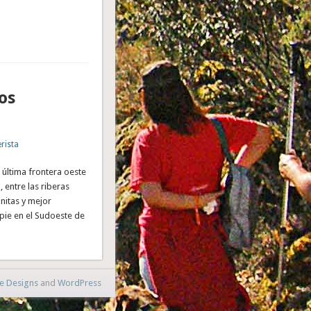
os
rista
 última frontera oeste
, entre las riberas
nitas y mejor
pie en el Sudoeste de
e Designs
and
WordPress