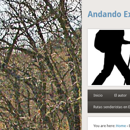
Andando E
Inicio
El autor
Rutas senderistas en
You are here:
Home
› 